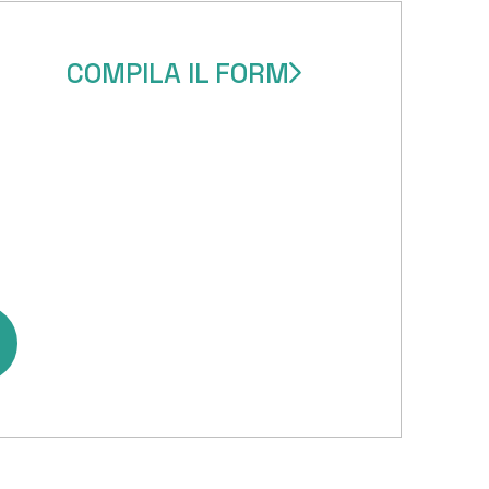
SERVIZI PER LE AZIEN
COMPILA IL FORM
SERVIZI PER I PRIVATI
PROGETTI
BLOG
CONTATTI