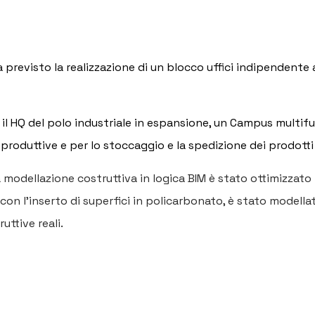
previsto la realizzazione di un blocco uffici indipendente al
e il HQ del polo industriale in espansione, un Campus multif
 produttive e per lo stoccaggio e la spedizione dei prodotti f
odellazione costruttiva in logica BIM è stato ottimizzato il
o con l’inserto di superfici in policarbonato, è stato modella
uttive reali.