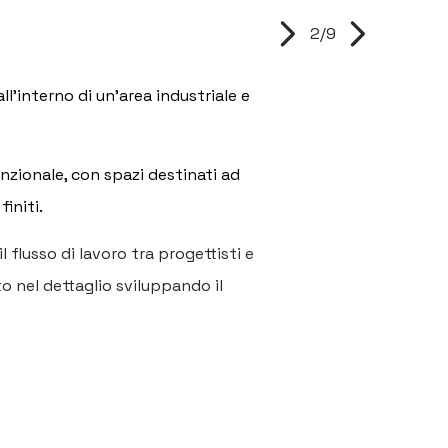
2/9
l’interno di un'area industriale e
unzionale, con spazi destinati ad
initi.
 flusso di lavoro tra progettisti e
to nel dettaglio sviluppando il
HOME
CHI SIAMO