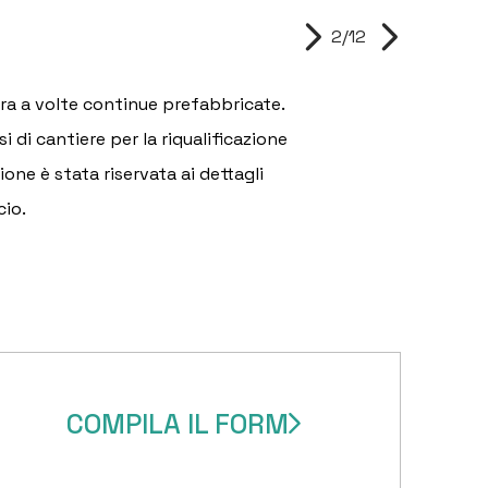
2/12
tura a volte continue prefabbricate.
di cantiere per la riqualificazione
ione è stata riservata ai dettagli
cio.
HOME
CHI SIAMO
COMPILA IL FORM
SERVIZI PER LE AZIEN