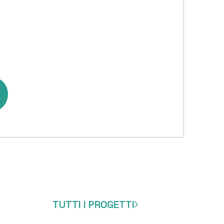
SERVIZI PER I PRIVATI
PROGETTI
BLOG
CONTATTI
TUTTI I PROGETTI