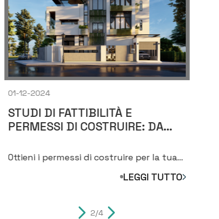
01-12-2024
01-
STUDI DI FATTIBILITÀ E
VA
PERMESSI DI COSTRUIRE: DA
EC
DOVE INIZIARE PER COSTRUIRE
GI
CASA
C
Ottieni i permessi di costruire per la tua
Ana
nuova casa. Scopri i passaggi per
acq
LEGGI TUTTO
costruire casa
mis
2/4