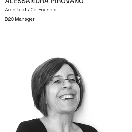
ALESSANDRA PIROVANO
SE
Architect / Co-Founder
PE
B2C Manager
PR
P
B
C