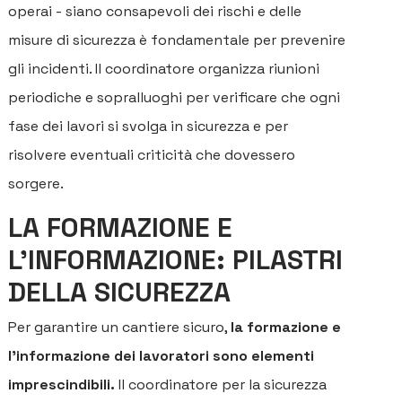
operai - siano consapevoli dei rischi e delle
C
misure di sicurezza è fondamentale per prevenire
gli incidenti. Il coordinatore organizza riunioni
SE
periodiche e sopralluoghi per verificare che ogni
P
fase dei lavori si svolga in sicurezza e per
A
risolvere eventuali criticità che dovessero
sorgere.
SE
PE
LA FORMAZIONE E
PR
L'INFORMAZIONE: PILASTRI
DELLA SICUREZZA
P
Per garantire un cantiere sicuro,
la formazione e
B
l'informazione dei lavoratori sono elementi
C
imprescindibili.
Il coordinatore per la sicurezza