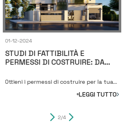
01-12-2024
01-
STUDI DI FATTIBILITÀ E
VA
PERMESSI DI COSTRUIRE: DA
EC
DOVE INIZIARE PER COSTRUIRE
GI
CASA
C
Ottieni i permessi di costruire per la tua
Ana
nuova casa. Scopri i passaggi per
acq
LEGGI TUTTO
costruire casa
mis
2/4