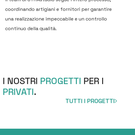
P
coordinando artigiani e fornitori per garantire
B
una realizzazione impeccabile e un controllo
continuo della qualità.
C
I NOSTRI
PROGETTI
PER I
PRIVATI
.
TUTTI I PROGETTI