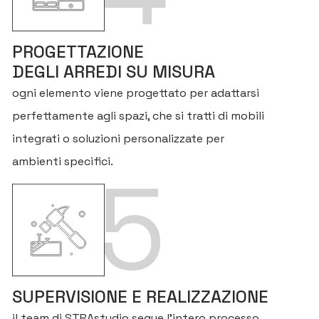
PROGETTAZIONE
DEGLI ARREDI SU MISURA
H
ogni elemento viene progettato per adattarsi
C
perfettamente agli spazi, che si tratti di mobili
integrati o soluzioni personalizzate per
SE
ambienti specifici.
5
P
A
SE
PE
PR
SUPERVISIONE E REALIZZAZIONE
il team di STRAstudio segue l’intero processo,