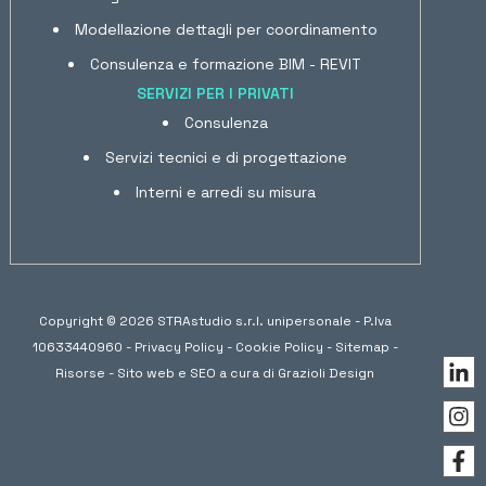
Modellazione dettagli per coordinamento
Consulenza e formazione BIM - REVIT
SERVIZI PER I PRIVATI
Consulenza
Servizi tecnici e di progettazione
Interni e arredi su misura
Copyright © 2026 STRAstudio s.r.l. unipersonale - P.Iva
10633440960 -
Privacy Policy
-
Cookie Policy
-
Sitemap
-
Risorse
- Sito web e SEO a cura di
Grazioli Design