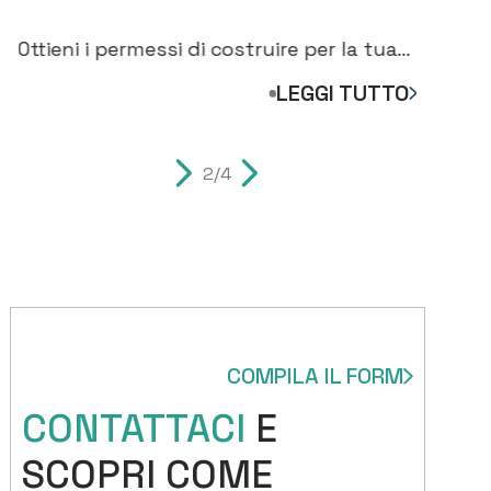
DOVE INIZIARE PER COSTRUIRE
GI
CASA
C
Ottieni i permessi di costruire per la tua
Ana
nuova casa. Scopri i passaggi per
acq
LEGGI TUTTO
costruire casa
mis
2/4
COMPILA IL FORM
CONTATTACI
E
SCOPRI COME