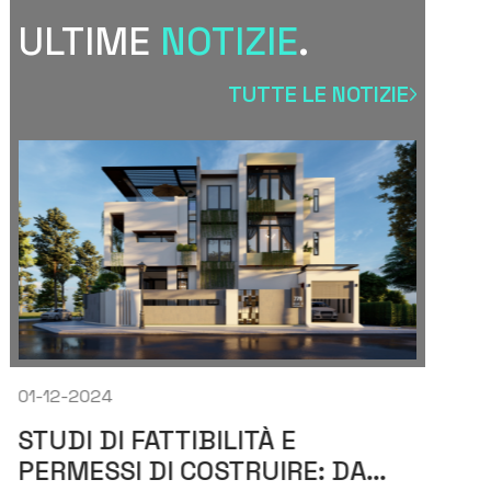
ULTIME
NOTIZIE
.
TUTTE LE NOTIZIE
01-12-2024
01-
STUDI DI FATTIBILITÀ E
VA
PERMESSI DI COSTRUIRE: DA
EC