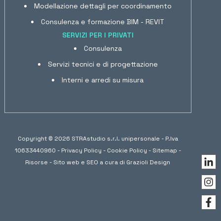
Modellazione dettagli per coordinamento
Consulenza e formazione BIM - REVIT
SERVIZI PER I PRIVATI
Consulenza
Servizi tecnici e di progettazione
Interni e arredi su misura
Copyright © 2026 STRAstudio s.r.l. unipersonale - P.Iva
10633440960 -
Privacy Policy
-
Cookie Policy
-
Sitemap
-
Risorse
- Sito web e SEO a cura di
Grazioli Design