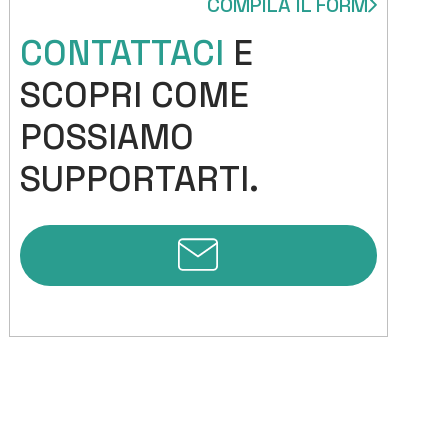
COMPILA IL FORM
CONTATTACI
E
SCOPRI COME
H
POSSIAMO
SUPPORTARTI.
C
SE
P
A
SE
PE
PR