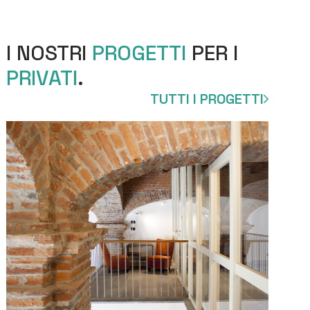
P
B
I NOSTRI
PROGETTI
PER I
PRIVATI
.
C
TUTTI I PROGETTI