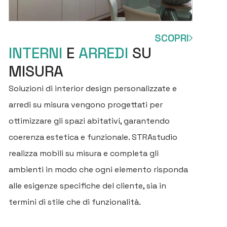
SCOPRI
INTERNI
E
ARREDI
SU
MISURA
Soluzioni di interior design personalizzate e
arredi su misura vengono progettati per
H
ottimizzare gli spazi abitativi, garantendo
C
coerenza estetica e funzionale. STRAstudio
realizza mobili su misura e completa gli
SE
ambienti in modo che ogni elemento risponda
P
alle esigenze specifiche del cliente, sia in
A
termini di stile che di funzionalità.
SE