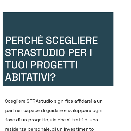
PE
PR
P
PERCHÉ SCEGLIERE
B
STRASTUDIO PER I
C
TUOI PROGETTI
ABITATIVI?
Scegliere STRAstudio significa affidarsi a un
partner capace di guidare e sviluppare ogni
fase di un progetto, sia che si tratti di una
residenza personale, di un investimento