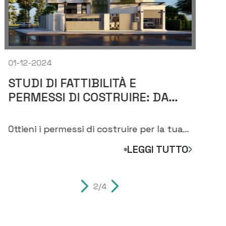
01-12-2024
01-
STUDI DI FATTIBILITÀ E
VA
PERMESSI DI COSTRUIRE: DA
EC
DOVE INIZIARE PER COSTRUIRE
GI
CASA
C
Ottieni i permessi di costruire per la tua
Ana
nuova casa. Scopri i passaggi per
acq
LEGGI TUTTO
costruire casa
mis
2/4